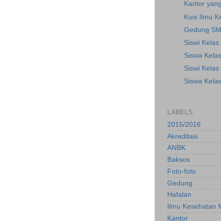
Kantor yan
Kuis Ilmu 
Gedung SM
Siswi Kelas
Siswa Kelas
Siswi Kelas
Siswa Kela
LABELS
2015/2016
Akreditasi
ANBK
Baksos
Foto-foto
Gedung
Hafalan
Ilmu Kesehatan 
Kantor