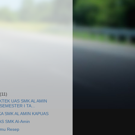
(11)
KTEK UAS SMK AL AMIN
SEMESTER I TA...
A SMK AL AMIN KAPUAS
AS SMK Al-Amin
Ilmu Resep