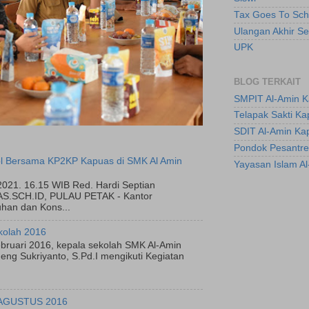
Tax Goes To Sch
Ulangan Akhir S
UPK
BLOG TERKAIT
SMPIT Al-Amin 
Telapak Sakti K
SDIT Al-Amin Ka
Pondok Pesantre
l Bersama KP2KP Kapuas di SMK Al Amin
Yayasan Islam A
2021. 16.15 WIB Red. Hardi Septian
.SCH.ID, PULAU PETAK - Kantor
han dan Kons...
kolah 2016
bruari 2016, kepala sekolah SMK Al-Amin
ng Sukriyanto, S.Pd.I mengikuti Kegiatan
AGUSTUS 2016