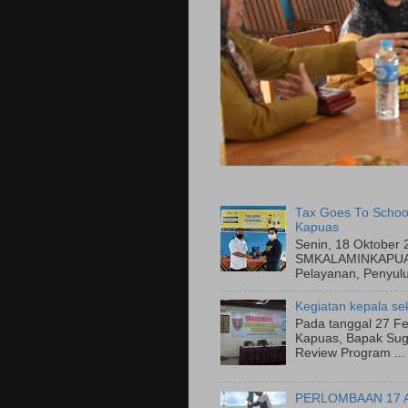
Tax Goes To Schoo
Kapuas
Senin, 18 Oktober 
SMKALAMINKAPUAS
Pelayanan, Penyulu
Kegiatan kepala se
Pada tanggal 27 Fe
Kapuas, Bapak Suge
Review Program ...
PERLOMBAAN 17 