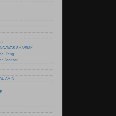
ri
NGAWAS SMA/SMK
Kal-Teng
ian Assesor
AL-AMIN
ep