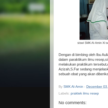
siswi SMK Al-Amin XI 
Dengan di bimbing oleh Ibu Aul
dalam paraktikum ilmu resep,si
melakukan praktikum tersebut,d
Azizah,S.Far sedang menjelas
sebuah obat yang akan diberik
By
SMK Al-Amin
-
December 03,
Labels:
praktek ilmu resep
No comments: