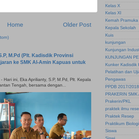
Kelas X
Kelas XI
Kemah Pramuka
Home
Older Post
Kepala Sekolah
Kuis
tom)
kunjungan
Kunjungan Indust
.P, M.Pd (Plt. Kadisdik Provinsi
KUNJUNGAN PE
ajaran ke SMK Al-Amin Kapuas untuk
Kunker Kadisdik 
Pelatihan dan Uj
Pengawas
ari ini, Eka Aprilianty, S.P, M.Pd, Plt. Kepala
mantan Tengah, bersama dengan...
PPDB 2017/2018
PRAKERIN SMK 
Prakerin/PKL
praktek ilmu res
Praktek Resep
Praktikum Biologi
Siswa
Siswi