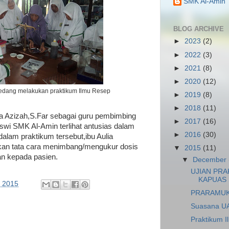
SMK Al-Amin
BLOG ARCHIVE
►
2023
(2)
►
2022
(3)
►
2021
(8)
►
2020
(12)
sedang melakukan praktikum Ilmu Resep
►
2019
(8)
►
2018
(11)
ia Azizah,S.Far sebagai guru pembimbing
►
2017
(16)
swi SMK Al-Amin terlihat antusias dalam
►
2016
(30)
alam praktikum tersebut,ibu Aulia
kan tata cara menimbang/mengukur dosis
▼
2015
(11)
an kepada pasien.
▼
December
UJIAN PRA
KAPUAS 
 2015
PRARAMUK
Suasana U
Praktikum 