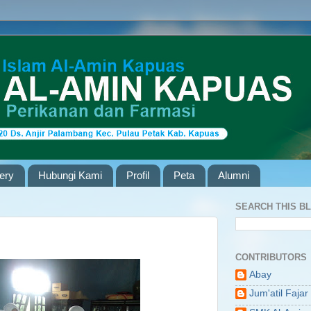
lery
Hubungi Kami
Profil
Peta
Alumni
SEARCH THIS B
CONTRIBUTORS
Abay
Jum'atil Fajar