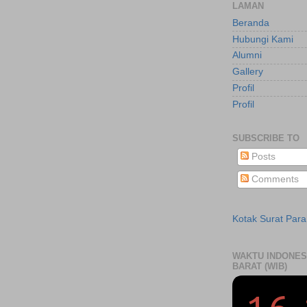
LAMAN
Beranda
Hubungi Kami
Alumni
Gallery
Profil
Profil
SUBSCRIBE TO
Posts
Comments
Kotak Surat Par
WAKTU INDONES
BARAT (WIB)