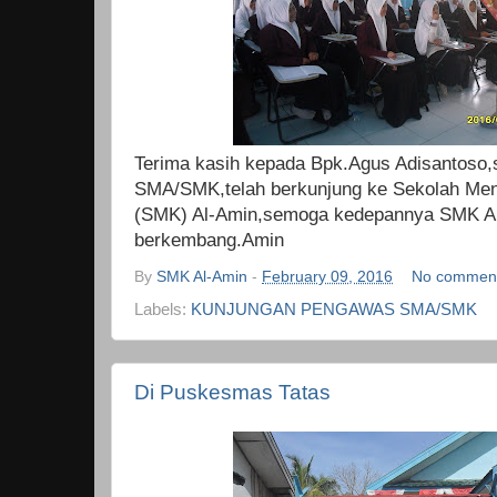
Terima kasih kepada Bpk.Agus Adisantoso
SMA/SMK,telah berkunjung ke Sekolah Me
(SMK) Al-Amin,semoga kedepannya SMK AL
berkembang.Amin
By
SMK Al-Amin
-
February 09, 2016
No commen
Labels:
KUNJUNGAN PENGAWAS SMA/SMK
Di Puskesmas Tatas