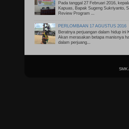
Pada tanggal 27 Februari 2016, kepa
Kapuas, Bapak Sugeng Sukriyanto, S.
Review Program ...
PERLOMBAAN 17 AGUSTUS 2016
Beratnya perjuangan dalam hidup ini
Akan merasakan betapa manisnya has
dalam perjuang...
SMK 