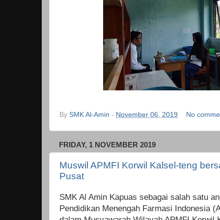
By
SMK Al-Amin
-
November 06, 2019
No comme
FRIDAY, 1 NOVEMBER 2019
Muswil APMFI Korwil Kalsel-teng be
Pusat
SMK Al Amin Kapuas sebagai salah satu an
Pendidikan Menengah Farmasi Indonesia (A
dalam Musyawarah Wilayah APMFI Korwil Ka