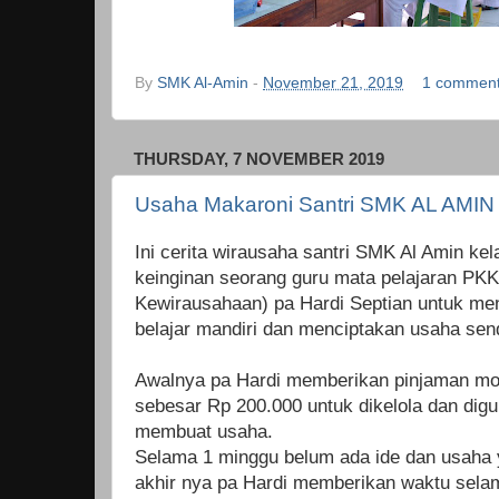
By
SMK Al-Amin
-
November 21, 2019
1 commen
THURSDAY, 7 NOVEMBER 2019
Usaha Makaroni Santri SMK AL AMIN
Ini cerita wirausaha santri SMK Al Amin kel
keinginan seorang guru mata pelajaran PKK
Kewirausahaan) pa Hardi Septian untuk me
belajar mandiri dan menciptakan usaha send
Awalnya pa Hardi memberikan pinjaman mo
sebesar Rp 200.000 untuk dikelola dan dig
membuat usaha.
Selama 1 minggu belum ada ide dan usaha 
akhir nya pa Hardi memberikan waktu selam