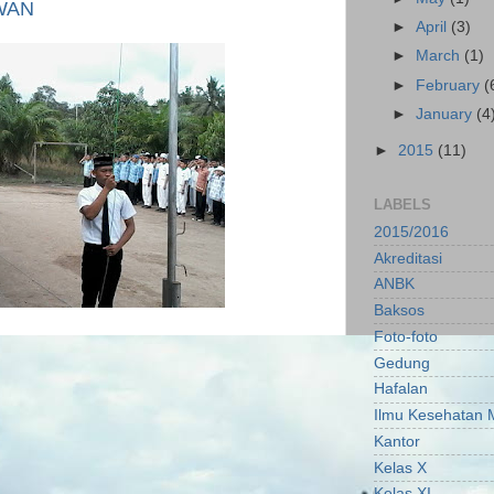
WAN
►
April
(3)
►
March
(1)
►
February
(
►
January
(4
►
2015
(11)
LABELS
2015/2016
Akreditasi
ANBK
Baksos
Foto-foto
Gedung
Hafalan
Ilmu Kesehatan 
Kantor
Kelas X
Kelas XI