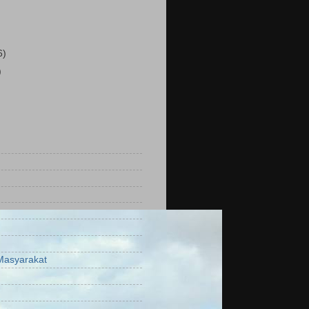
6)
)
Masyarakat