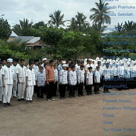
Kemah Pramuka
Kepala Sekolah
Kuis
kunjungan
Kunjungan Indust
KUNJUNGAN PE
Kunker Kadisdik 
Pelatihan dan Uj
Pengawas
PPDB 2017/2018
PRAKERIN SMK 
Prakerin/PKL
praktek ilmu res
Praktek Resep
Praktikum Biologi
Siswa
Siswi
Tax Goes To Sch