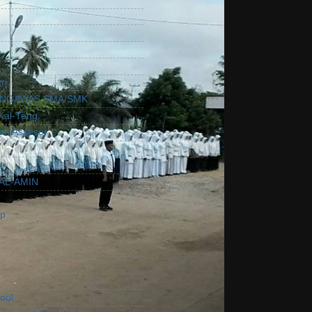
ri
NGAWAS SMA/SMK
Kal-Teng
ian Assesor
AL-AMIN
ep
ool