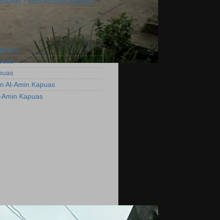
emester I SMK Al-Amin Kapuas
Kapuas
apuas
puas
n Al-Amin Kapuas
l-Amin Kapuas