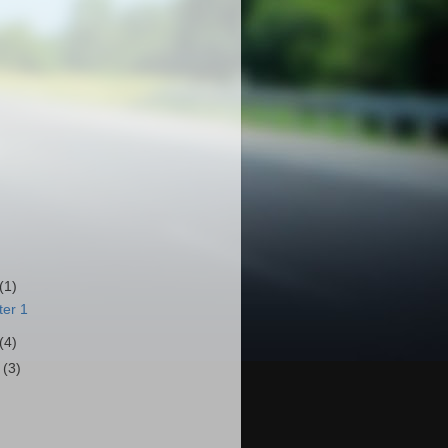
(1)
er 1
(4)
r
(3)