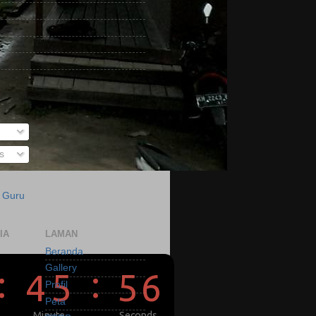
s
a Guru
IA
LAMAN
Beranda
Gallery
Profil
Peta