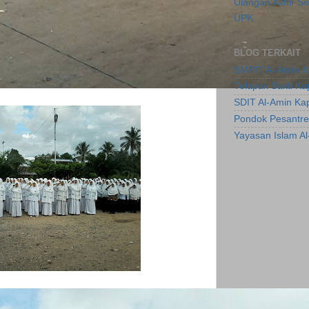
Ulangan Akhir S
UPK
BLOG TERKAIT
SMPIT Al-Amin 
Telapak Sakti K
SDIT Al-Amin Ka
Pondok Pesantre
Yayasan Islam A