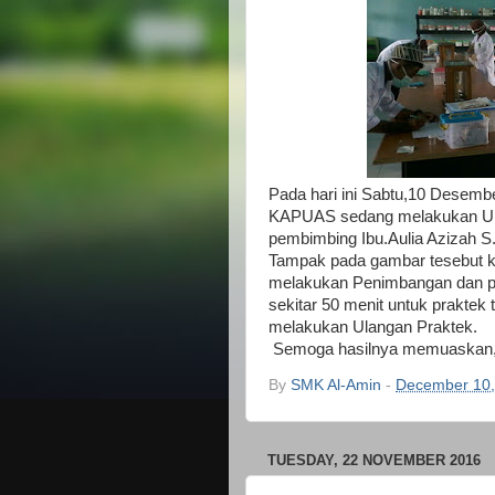
Pada hari ini Sabtu,10 Desemb
KAPUAS sedang melakukan Ula
pembimbing Ibu.Aulia Azizah S
Tampak pada gambar tesebut k
melakukan Penimbangan dan pe
sekitar 50 menit untuk praktek 
melakukan Ulangan Praktek.
Semoga hasilnya memuaskan,s
By
SMK Al-Amin
-
December 10,
TUESDAY, 22 NOVEMBER 2016