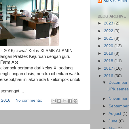
SMK Al-Amin
BLOG ARCHIVE
►
2023
(2)
►
2022
(3)
►
2021
(8)
►
2020
(12)
er 2016,siswa/i Kelas XI SMK AL AMIN
►
2019
(8)
ngan Praktek Kejuruan dengan guru
►
2018
(11)
.Farm.Apt
elompok pertama dari kelas XI sedang
►
2017
(16)
nghitungan dosis,mereka diberikan waktu
▼
2016
(30)
tersebut,hari ini akan ada 6 kelompok untuk
▼
December
UPK semest
emangat....
►
November
 2016
No comments:
►
Septembe
►
August
(1)
►
June
(6)
►
May
(1)