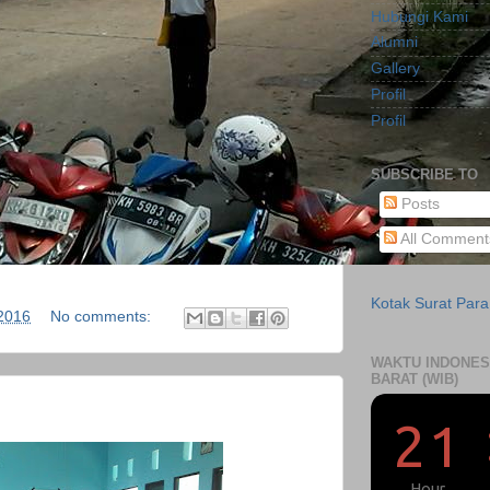
Hubungi Kami
Alumni
Gallery
Profil
Profil
SUBSCRIBE TO
Posts
All Comment
Kotak Surat Par
2016
No comments:
WAKTU INDONES
BARAT (WIB)