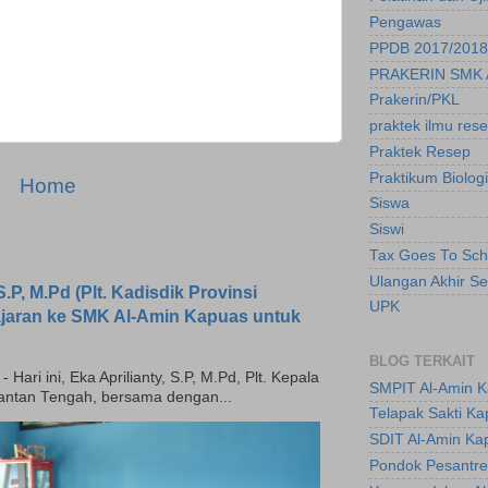
Pengawas
PPDB 2017/2018
PRAKERIN SMK 
Prakerin/PKL
praktek ilmu res
Praktek Resep
Praktikum Biologi
Home
Siswa
Siswi
Tax Goes To Sch
Ulangan Akhir S
.P, M.Pd (Plt. Kadisdik Provinsi
UPK
ajaran ke SMK Al-Amin Kapuas untuk
BLOG TERKAIT
ari ini, Eka Aprilianty, S.P, M.Pd, Plt. Kepala
SMPIT Al-Amin 
mantan Tengah, bersama dengan...
Telapak Sakti K
SDIT Al-Amin Ka
Pondok Pesantre