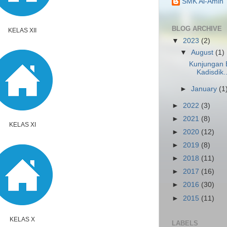
SMK Al-Amin
BLOG ARCHIVE
KELAS XII
▼
2023
(2)
▼
August
(1)
Kunjungan Ek
Kadisdik..
►
January
(1
►
2022
(3)
►
2021
(8)
KELAS XI
►
2020
(12)
►
2019
(8)
►
2018
(11)
►
2017
(16)
►
2016
(30)
►
2015
(11)
KELAS X
LABELS