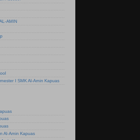
AL-AMIN
ep
ool
emester I SMK Al-Amin Kapuas
Kapuas
apuas
puas
n Al-Amin Kapuas