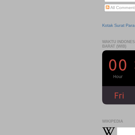
All Comment
Kotak Surat Par
WAKTU INDONES
BARAT (WIB)
WIKIPEDIA