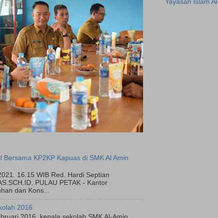
Yayasan Islam A
l Bersama KP2KP Kapuas di SMK Al Amin
2021. 16.15 WIB Red. Hardi Septian
.SCH.ID, PULAU PETAK - Kantor
han dan Kons...
kolah 2016
bruari 2016, kepala sekolah SMK Al-Amin