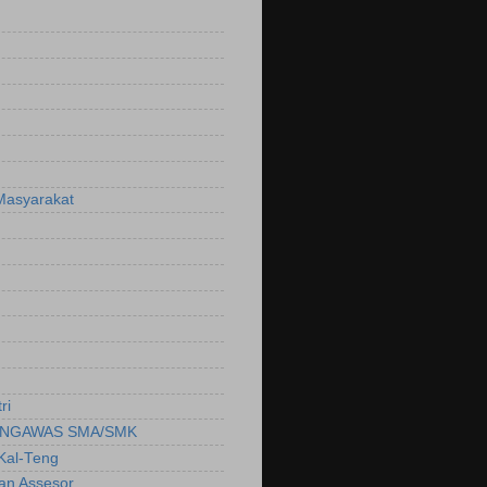
Masyarakat
ri
NGAWAS SMA/SMK
Kal-Teng
ian Assesor