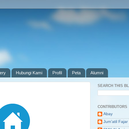
lery
Hubungi Kami
Profil
Peta
Alumni
SEARCH THIS B
CONTRIBUTORS
Abay
Jum'atil Fajar