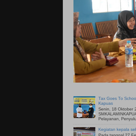
Tax Goes To Schoo
Kapuas
Senin, 18 Oktober 
SMKALAMINKAPUAS
Pelayanan, Penyulu
Kegiatan kepala se
Pada tanggal 27 Fe