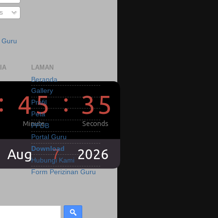
s
a Guru
IA
LAMAN
Beranda
Gallery
Profil
Peta
PPDB
Portal Guru
Download
Hubungi Kami
Form Perizinan Guru