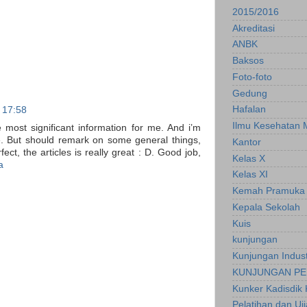
2015/2016
Akreditasi
ANBK
Baksos
Foto-foto
Gedung
Hafalan
 17:58
Ilmu Kesehatan 
he most significant information for me. And i’m
le. But should remark on some general things,
Kantor
fect, the articles is really great : D. Good job,
Kelas X
a
Kelas XI
Kemah Pramuka
Kepala Sekolah
Kuis
kunjungan
Kunjungan Indust
KUNJUNGAN PE
Kunker Kadisdik 
Pelatihan dan Uj