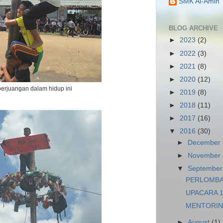
SMK Al-Amin
BLOG ARCHIVE
►
2023
(2)
►
2022
(3)
►
2021
(8)
►
2020
(12)
perjuangan dalam hidup ini
►
2019
(8)
►
2018
(11)
►
2017
(16)
▼
2016
(30)
►
December
►
November
▼
Septembe
PERLOMBA
UPACARA 1
MENTORIN
►
August
(1)