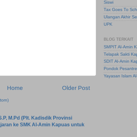
Siswi
Tax Goes To Sch
Ulangan Akhir S
UPK
BLOG TERKAIT
SMPIT Al-Amin 
Telapak Sakti K
SDIT Al-Amin Ka
Pondok Pesantre
Yayasan Islam A
Home
Older Post
tom)
.P, M.Pd (Plt. Kadisdik Provinsi
ajaran ke SMK Al-Amin Kapuas untuk