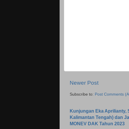
Newer Post
Subscribe to:
Post Comments (A
Kunjungan Eka Aprilianty, S
Kalimantan Tengah) dan J
MONEV DAK Tahun 2023