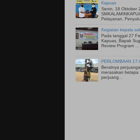
Kapuas
Senin, 18 Oktober 
SMKALAMINKAPUAS
Pelayanan, Penyulu
Kegiatan kepala se
Pada tanggal 27 Fe
Kapuas, Bapak Suge
Review Program ...
PERLOMBAAN 17 
Beratnya perjuanga
merasakan betapa 
perjuang...