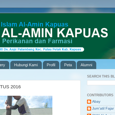
lery
Hubungi Kami
Profil
Peta
Alumni
SEARCH THIS B
TUS 2016
CONTRIBUTORS
Abay
Jum'atil Fajar