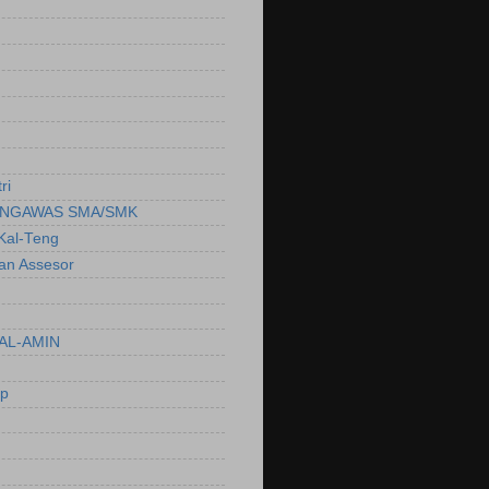
ri
NGAWAS SMA/SMK
Kal-Teng
ian Assesor
AL-AMIN
ep