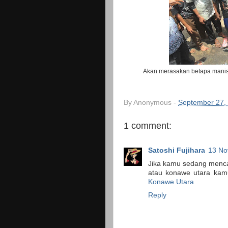
Akan merasakan betapa manis
By
Anonymous
-
September 27,
1 comment:
Satoshi Fujihara
13 No
Jika kamu sedang mencar
atau konawe utara kam
Konawe Utara
Reply