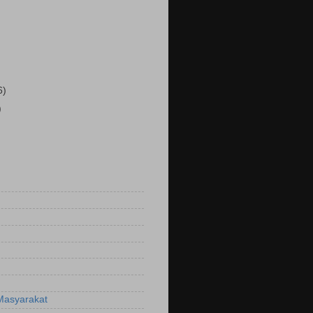
6)
)
Masyarakat