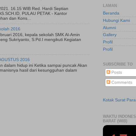
LAMAN
2021. 16.15 WIB Red. Hardi Septian
Beranda
.SCH.ID, PULAU PETAK - Kantor
han dan Kons...
Hubungi Kami
Alumni
kolah 2016
bruari 2016, kepala sekolah SMK Al-Amin
Gallery
ng Sukriyanto, S.Pd.I mengikuti Kegiatan
Profil
Profil
AGUSTUS 2016
SUBSCRIBE TO
n dalam hidup ini Ketika sampai puncak Akan
manisnya hasil dari kesungguhan dalam
Posts
Comments
Kotak Surat Par
WAKTU INDONES
BARAT (WIB)