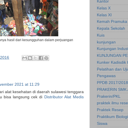
Kantor
Kelas X
Kelas XI
Kemah Pramuka
Kepala Sekolah
Kuis
nya hasil dari kesungguhan dalam perjuangan
kunjungan
Kunjungan Indust
KUNJUNGAN PE
 2016
Kunker Kadisdik 
Pelatihan dan Uj
Pengawas
PPDB 2017/2018
vember 2021 at 11:29
PRAKERIN SMK 
i alat kesehatan di daerah sulawesi tenggara
Prakerin/PKL
u bisa langsung cek di
Distributor Alat Medis
praktek ilmu res
Praktek Resep
Praktikum Biologi
Siswa