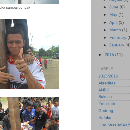
►
June
(6)
tika sampai puncak
►
May
(1)
►
April
(3)
►
March
(1)
►
February
(
►
January
(4
►
2015
(11)
LABELS
2015/2016
Akreditasi
ANBK
Baksos
Foto-foto
Gedung
Hafalan
Ilmu Kesehatan 