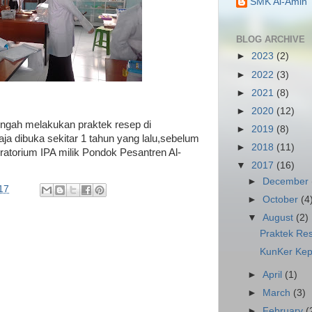
SMK Al-Amin
BLOG ARCHIVE
►
2023
(2)
►
2022
(3)
►
2021
(8)
►
2020
(12)
engah melakukan praktek resep di
►
2019
(8)
aja dibuka sekitar 1 tahun yang lalu,sebelum
►
2018
(11)
torium IPA milik Pondok Pesantren Al-
▼
2017
(16)
►
December
17
►
October
(4
▼
August
(2)
Praktek Re
KunKer Ke
►
April
(1)
►
March
(3)
►
February
(