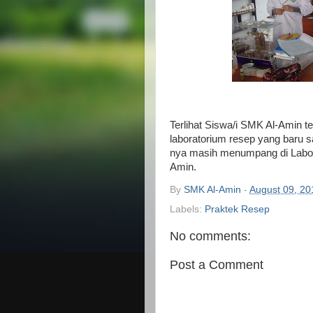
Terlihat Siswa/i SMK Al-Amin t
laboratorium resep yang baru s
nya masih menumpang di Labora
Amin.
By
SMK Al-Amin
-
August 09, 20
Labels:
Praktek Resep
No comments:
Post a Comment