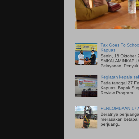
Tax Goes To Schoo
Kapuas
Senin, 18 Oktober 
SMKALAMINKAPUAS
Pelayanan, Penyulu
Kegiatan kepala se
Pada tanggal 27 Fe
Kapuas, Bapak Suge
Review Program ...
PERLOMBAAN 17 
Beratnya perjuanga
merasakan betapa 
perjuang...