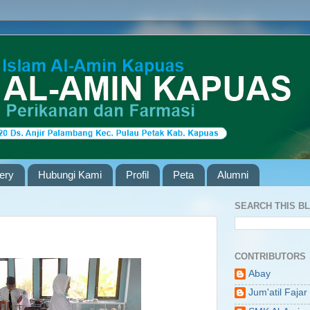
lery
Hubungi Kami
Profil
Peta
Alumni
SEARCH THIS B
CONTRIBUTORS
Abay
Jum'atil Fajar