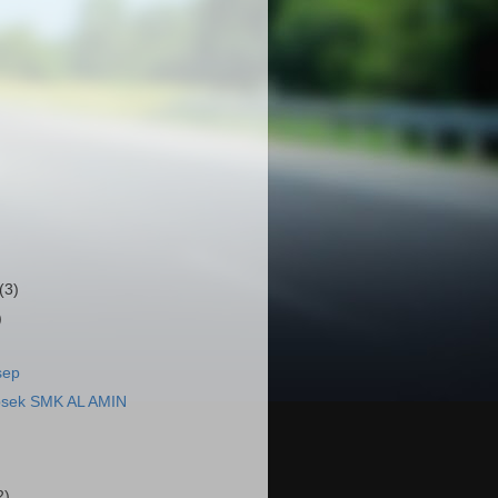
(3)
)
sep
psek SMK AL AMIN
2)