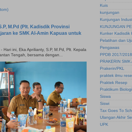
Kuis
tom)
kunjungan
Kunjungan Indust
.P, M.Pd (Plt. Kadisdik Provinsi
KUNJUNGAN PE
ajaran ke SMK Al-Amin Kapuas untuk
Kunker Kadisdik 
Pelatihan dan Uj
Pengawas
ari ini, Eka Aprilianty, S.P, M.Pd, Plt. Kepala
PPDB 2017/2018
mantan Tengah, bersama dengan...
PRAKERIN SMK 
Prakerin/PKL
praktek ilmu res
Praktek Resep
Praktikum Biologi
Siswa
Siswi
Tax Goes To Sch
Ulangan Akhir S
UPK