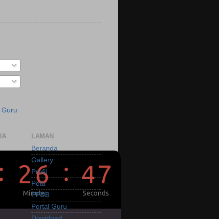
a Guru
IA
LAMAN
Beranda
Gallery
Profil
Peta
PPDB
Portal Guru
Download