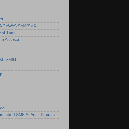
ri
NGAWAS SMA/SMK
Kal-Teng
ian Assesor
AL-AMIN
ep
ool
emester I SMK Al-Amin Kapuas