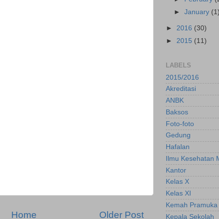
►
January
(1
►
2016
(30)
►
2015
(11)
LABELS
2015/2016
Akreditasi
ANBK
Baksos
Foto-foto
Gedung
Hafalan
Ilmu Kesehatan 
Kantor
Kelas X
Kelas XI
Kemah Pramuka
Home
Older Post
Kepala Sekolah