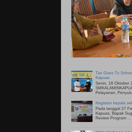
Tax Goes To Schoo
Kapuas
Senin, 18 Oktober 
SMKALAMINKAPUAS
Pelayanan, Penyulu
Kegiatan kepala se
Pada tanggal 27 Fe
Kapuas, Bapak Suge
Review Program ...