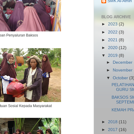
SMK Al-Amin
BLOG ARCHIVE
►
2023
(2)
►
2022
(3)
pan Penyaluran Baksos
►
2021
(8)
►
2020
(12)
▼
2019
(8)
►
December
►
November
▼
October
(3
PELATIHA
GURU SM
BAKSOS SM
SEPTEM
tuan Sosial Kepada Masyarakat
KEMAH PR
►
2018
(11)
►
2017
(16)