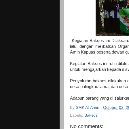
Kegiatan Baksos ini Dilaksa
lalu, dengan melibatkan Orga
Amin Kapuas beserta dewan gu
Kegiatan Baksos ini rutin dila
untuk mengajarkan kepada sisw
Penyaluran baksos dilakukan di
desa palingkau lama, dan desa 
Adapun barang yang di salurka
By
SMK Al-Amin
-
October 02, 
Labels:
Baksos
No comments: