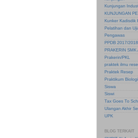
Kunjungan Indust
KUNJUNGAN PE
Kunker Kadisdik 
Pelatihan dan Uj
Pengawas
PPDB 2017/2018
PRAKERIN SMK 
Prakerin/PKL
praktek ilmu res
Praktek Resep
Praktikum Biologi
Siswa
Siswi
Tax Goes To Sch
Ulangan Akhir S
UPK
BLOG TERKAIT