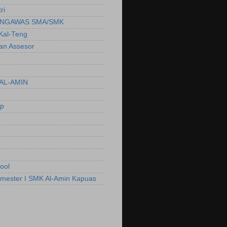
ri
NGAWAS SMA/SMK
Kal-Teng
ian Assesor
AL-AMIN
ep
ool
emester I SMK Al-Amin Kapuas