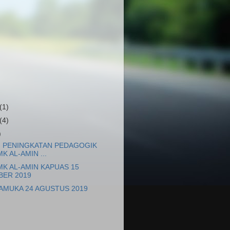
(1)
(4)
)
N PENINGKATAN PEDAGOGIK
K AL-AMIN ...
K AL-AMIN KAPUAS 15
BER 2019
AMUKA 24 AGUSTUS 2019