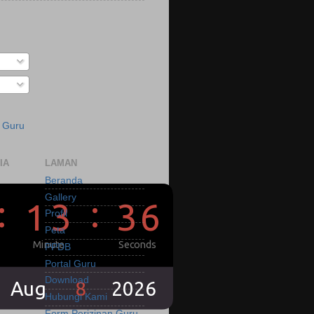
a Guru
IA
LAMAN
Beranda
Gallery
Profil
Peta
PPDB
Portal Guru
Download
Hubungi Kami
Form Perizinan Guru