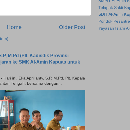
SMPIT Al-Amin 
Telapak Sakti K
SDIT Al-Amin Ka
Pondok Pesantre
Home
Older Post
Yayasan Islam A
tom)
.P, M.Pd (Plt. Kadisdik Provinsi
ajaran ke SMK Al-Amin Kapuas untuk
ari ini, Eka Aprilianty, S.P, M.Pd, Plt. Kepala
mantan Tengah, bersama dengan...