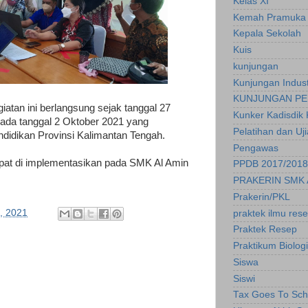
Kelas XI
Kemah Pramuka
Kepala Sekolah
Kuis
kunjungan
Kunjungan Indust
KUNJUNGAN PE
atan ini berlangsung sejak tanggal 27
Kunker Kadisdik 
ada tanggal 2 Oktober 2021 yang
Pelatihan dan Uj
ndidikan Provinsi Kalimantan Tengah.
Pengawas
dapat di implementasikan pada SMK Al Amin
PPDB 2017/2018
PRAKERIN SMK 
Prakerin/PKL
, 2021
praktek ilmu res
Praktek Resep
Praktikum Biologi
Siswa
Siswi
Tax Goes To Sch