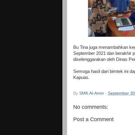
Bu Tina juga menambahkan kegi
September 2021 dan berakhir p
diselenggarakan oleh Dinas Pe
Semoga hasil dari bimtek ini 
Kapuas.
By
SMK Al-Amin
-
September 30
No comments:
Post a Comment