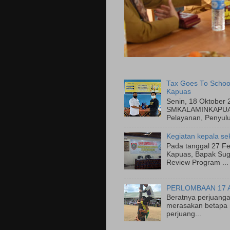
Tax Goes To Schoo
Kapuas
Senin, 18 Oktober 
SMKALAMINKAPUAS
Pelayanan, Penyulu
Kegiatan kepala se
Pada tanggal 27 Fe
Kapuas, Bapak Suge
Review Program ...
PERLOMBAAN 17 
Beratnya perjuanga
merasakan betapa 
perjuang...