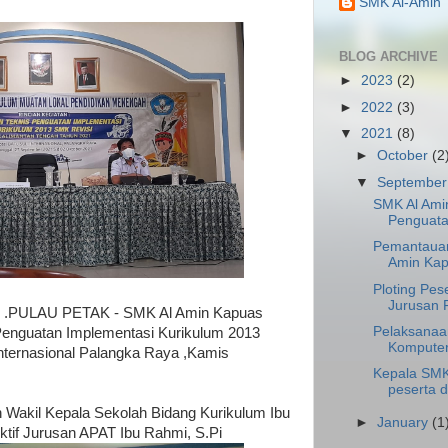
SMK Al-Amin
BLOG ARCHIVE
►
2023
(2)
►
2022
(3)
▼
2021
(8)
►
October
(2
▼
Septembe
SMK Al Ami
Penguata
Pemantaua
Amin Kap
Ploting Pe
Jurusan F
PULAU PETAK - SMK Al Amin Kapuas
Pelaksanaa
enguatan Implementasi Kurikulum 2013
Komputer 
Internasional Palangka Raya ,Kamis
Kepala SMK
peserta di
eh Wakil Kepala Sekolah Bidang Kurikulum Ibu
►
January
(1
ktif Jurusan APAT Ibu Rahmi, S.Pi