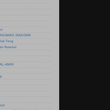
ri
NGAWAS SMA/SMK
Kal-Teng
ian Assesor
AL-AMIN
ep
ool