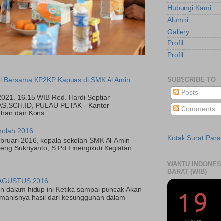
Hubungi Kami
Alumni
Gallery
Profil
Profil
SUBSCRIBE TO
l Bersama KP2KP Kapuas di SMK Al Amin
Posts
2021. 16.15 WIB Red. Hardi Septian
.SCH.ID, PULAU PETAK - Kantor
Comments
han dan Kons...
kolah 2016
Kotak Surat Par
bruari 2016, kepala sekolah SMK Al-Amin
ng Sukriyanto, S.Pd.I mengikuti Kegiatan
WAKTU INDONES
BARAT (WIB)
AGUSTUS 2016
n dalam hidup ini Ketika sampai puncak Akan
manisnya hasil dari kesungguhan dalam