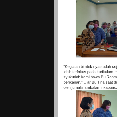
"Kegiatan bimtek nya sudah seja
lebih terfokus pada kurikulum m
syukurlah kami bawa Bu Rahmi 
perikanan." Ujar Bu Tina saat d
oleh jurnalis smkalaminkapuas.