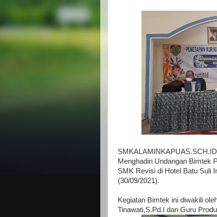
SMKALAMINKAPUAS.SCH.ID .
Menghadiri Undangan Bimtek P
SMK Revisi di Hotel Batu Suli 
(30/09/2021).
Kegiatan Bimtek ini diwakili ol
Tinawati,S.Pd.I dan Guru Produ