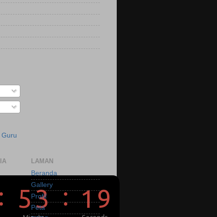
a Guru
IA
LAMAN
Beranda
Gallery
Profil
Peta