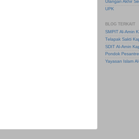
Ulangan Akhir S
UPK
BLOG TERKAIT
SMPIT Al-Amin 
Telapak Sakti K
SDIT Al-Amin Ka
Pondok Pesantre
Yayasan Islam A