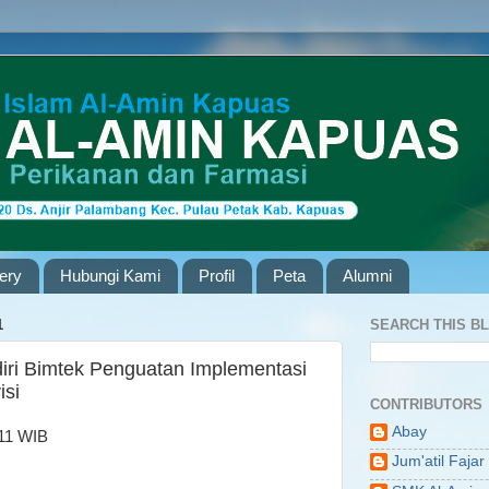
lery
Hubungi Kami
Profil
Peta
Alumni
1
SEARCH THIS B
ri Bimtek Penguatan Implementasi
isi
CONTRIBUTORS
Abay
.11 WIB
Jum'atil Fajar