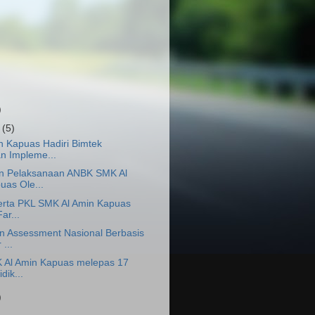
)
r
(5)
n Kapuas Hadiri Bimtek
n Impleme...
n Pelaksanaan ANBK SMK Al
uas Ole...
serta PKL SMK Al Amin Kapuas
ar...
n Assessment Nasional Berbasis
...
 Al Amin Kapuas melepas 17
dik...
)