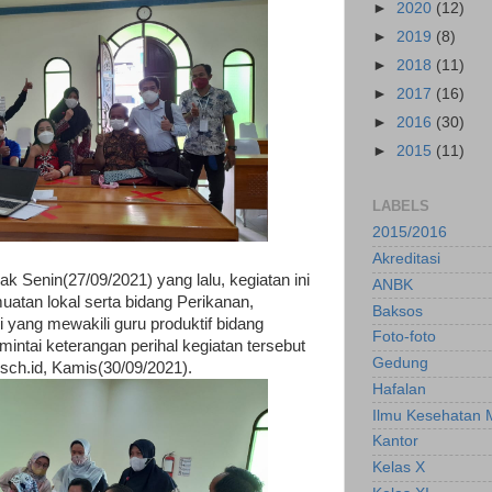
►
2020
(12)
►
2019
(8)
►
2018
(11)
►
2017
(16)
►
2016
(30)
►
2015
(11)
LABELS
2015/2016
Akreditasi
k Senin(27/09/2021) yang lalu, kegiatan ini
ANBK
uatan lokal serta bidang Perikanan,
Baksos
yang mewakili guru produktif bidang
Foto-foto
imintai keterangan perihal kegiatan tersebut
Gedung
sch.id, Kamis(30/09/2021).
Hafalan
Ilmu Kesehatan 
Kantor
Kelas X